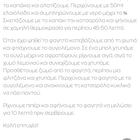
τα καπάκια και αλατίζουμε. Περιχύνουμε με 50ml
ελαιόλαδο και συμπληρώνουμε με νερό μέχρι τα ¾.
Σκεπάζουμε με το καπάκι την κατσαρόλα και ψήνουμε
σε χαμηλή θερμοκρασία για περίπου 45-50 λεπτά.
Όταν έχει ψηθεί το φαγητό κατεβάζουμε από τη φωτιά
και φτιάχνουμε το αυγολέμονο. Σε ένα μπολ χτυπάμε
τα αυγά μέχρι να αφρατέψουν, ρίχνουμε σιγά, σιγά το
χυμό λεμονιού και συνεχίζουμε να χτυπάμε.
Προσθέτουμε ζωμό από το φαγητό, περίπου μια
φλιτζάνα και χτυπάμε. Περιχύνουμε το φαγητό με το
αυγολέμονο και ανακινούμε τη κατσαρόλα κυκλικά
να πάει παντού.
Ρίχνουμε πιπέρι και αφήνουμε το φαγητό να μελώσει
για 10 λεπτά πριν σερβίρουμε.
Καλή επιτυχία!!