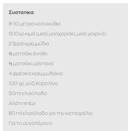
Συστατικα:
8-10 μέτρια κολοκύθια
500γρ κιμά (μισό μοσχαρίσιο, μισό χοιρινό)
2 ξερά κρεμμύδια
½ ματσάκι άνηθο
½ ματσάκι μαϊντανό
4 φρέσκα κρεμμυδάκια
100 γρ. ρύζι Καρολίνα
50ml ελαιόλαδο
Αλάτι πιπέρι
80 ml ελαιόλαδο για την κατσαρόλα
Για το αυγολέμονο