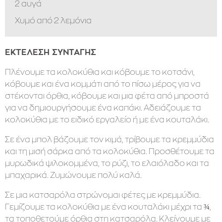
2 αυγά
Χυμό από 2 λεμόνια
ΕΚΤΕΛΕΣΗ ΣΥΝΤΑΓΗΣ
Πλένουμε τα κολοκύθια και κόβουμε το κοτσάνι,
κόβουμε και ένα κομμάτι από το πίσω μέρος για να
στέκονται όρθια, κόβουμε και μια φέτα από μπροστά
για να δημιουργήσουμε ένα καπάκι. Αδειάζουμε τα
κολοκύθια με το ειδικό εργαλείο ή με ένα κουταλάκι.
Σε ένα μπολ βάζουμε τον κιμά, τρίβουμε τα κρεμμύδια
και τη μισή σάρκα από τα κολοκύθια. Προσθέτουμε τα
μυρωδικά ψιλοκομμένα, το ρύζι, το ελαιόλαδο και τα
μπαχαρικά. Ζυμώνουμε πολύ καλά.
Σε μια κατσαρόλα στρώνομαι φέτες με κρεμμύδια.
Γεμίζουμε τα κολοκύθια με ένα κουταλάκι μέχρι τα ¾,
τα τοποθετούμε όρθια στη κατσαρόλα. Κλείνουμε με