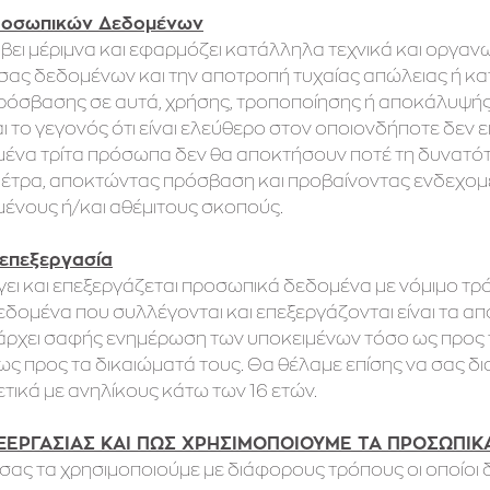
ροσωπικών Δεδομένων
άβει μέριμνα και εφαρμόζει κατάλληλα τεχνικά και οργα
ας δεδομένων και την αποτροπή τυχαίας απώλειας ή κα
όσβασης σε αυτά, χρήσης, τροποποίησης ή αποκάλυψής τ
ι το γεγονός ότι είναι ελεύθερο στον οποιονδήποτε δεν ε
ένα τρίτα πρόσωπα δεν θα αποκτήσουν ποτέ τη δυνατότ
έτρα, αποκτώντας πρόσβαση και προβαίνοντας ενδεχομ
ένους ή/και αθέμιτους σκοπούς.
 επεξεργασία
ει και επεξεργάζεται προσωπικά δεδομένα με νόμιμο τρ
δομένα που συλλέγονται και επεξεργάζονται είναι τα α
άρχει σαφής ενημέρωση των υποκειμένων τόσο ως προς
 ως προς τα δικαιώματά τους. Θα θέλαμε επίσης να σας 
τικά με ανηλίκους κάτω των 16 ετών.
ΞΕΡΓΑΣΙΑΣ ΚΑΙ ΠΩΣ ΧΡΗΣΙΜΟΠΟΙΟΥΜΕ ΤΑ ΠΡΟΣΩΠΙ
σας τα χρησιμοποιούμε με διάφορους τρόπους οι οποίοι