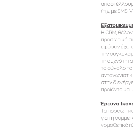
αποστέλλουμε
(π.χ. με SMS, 
Εξατομικευμέ
Η CRM, θέλον
προσωπικά σα
εφόσον έχετε 
την συγκεκριμ
τη συχνότητα
το σύνολο το
ανταγωνιστικ
στην διενέργε
προϊόντα και 
Έρευνα Ικαν
Τα προσωπικά
για τη συμμε
νομοθετικό π