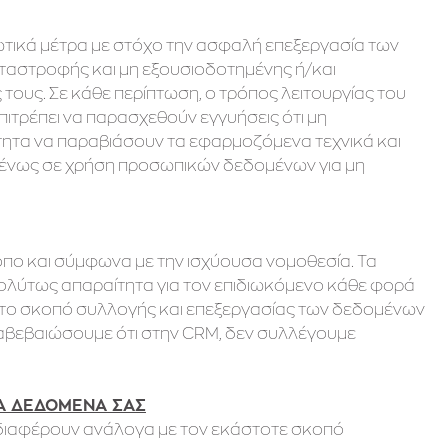
νωτικά μέτρα με στόχο την ασφαλή επεξεργασία των
ταστροφής και μη εξουσιοδοτημένης ή/και
ους. Σε κάθε περίπτωση, ο τρόπος λειτουργίας του
πιτρέπει να παρασχεθούν εγγυήσεις ότι μη
ητα να παραβιάσουν τα εφαρμοζόμενα τεχνικά και
ένως σε χρήση προσωπικών δεδομένων για μη
όπο και σύμφωνα με την ισχύουσα νομοθεσία. Τα
πολύτως απαραίτητα για τον επιδιωκόμενο κάθε φορά
 το σκοπό συλλογής και επεξεργασίας των δεδομένων
διαβεβαιώσουμε ότι στην CRM, δεν συλλέγουμε
ΚΑ ΔΕΔΟΜΕΝΑ ΣΑΣ
 διαφέρουν ανάλογα με τον εκάστοτε σκοπό