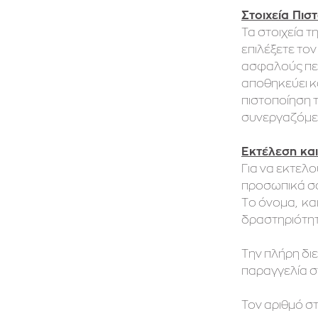
Στοιχεία Πι
Τα στοιχεία 
επιλέξετε το
ασφαλούς περ
αποθηκεύει κ
πιστοποίηση 
συνεργαζόμεν
Εκτέλεση κα
Για να εκτελ
προσωπικά σα
Tο όνομα, και
δραστηριότητα
Την πλήρη δι
παραγγελία σ
Τον αριθμό σ