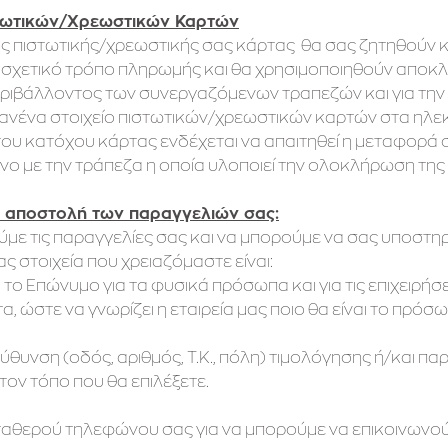
στωτικών/Χρεωστικών Καρτών
της πιστωτικής/χρεωστικής σας κάρτας θα σας ζητηθούν
ν σχετικό τρόπο πληρωμής και θα χρησιμοποιηθούν αποκλε
ιβάλλοντος των συνεργαζόμενων τραπεζών και για την
ανένα στοιχείο πιστωτικών/χρεωστικών καρτών στα ηλεκτ
του κατόχου κάρτας ενδέχεται να απαιτηθεί η μεταφορά σ
ο με την τράπεζα η οποία υλοποιεί την ολοκλήρωση της
ι αποστολή των παραγγελιών σας:
ούμε τις παραγγελίες σας και να μπορούμε να σας υποστη
ς στοιχεία που χρειαζόμαστε είναι:
 το Eπώνυμο για τα φυσικά πρόσωπα και για τις επιχειρήσε
, ώστε να γνωρίζει η εταιρεία μας ποιο θα είναι το πρό
εύθυνση (οδός, αριθμός, Τ.Κ., πόλη) τιμολόγησης ή/και 
τον τόπο που θα επιλέξετε.
ταθερού τηλεφώνου σας για να μπορούμε να επικοινωνού