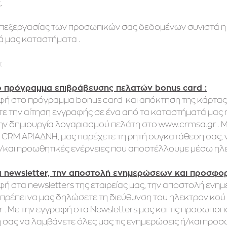
.
πεξεργασίας των προσωπικών σας δεδομένων συνιστά η
ά μας καταστήματα .
:
 πρόγραμμα επιβράβευσης πελατών bonus card :
αφή στο πρόγραμμα bonus card και απόκτηση της κάρτα
 την αίτηση εγγραφής σε ένα από τα καταστήματά μας
ην δημιουργία λογαριασμού πελάτη στο www.crmsa.gr . 
RM ΑΡΙΑΔΝΗ, μας παρέχετε τη ρητή συγκατάθεση σας, να
και προωθητικές ενέργειες που αποστέλλουμε μέσω ηλ
 newsletter, την αποστολή ενημερώσεων και προσφο
αφή στα newsletters της εταιρείας μας, την αποστολή ε
 πρέπει να μας δηλώσετε τη διεύθυνση του ηλεκτρονικού 
 . Με την εγγραφή στα Newsletters μας και τις προσωποπ
σας να λαμβάνετε όλες μας τις ενημερώσεις ή/και προσ