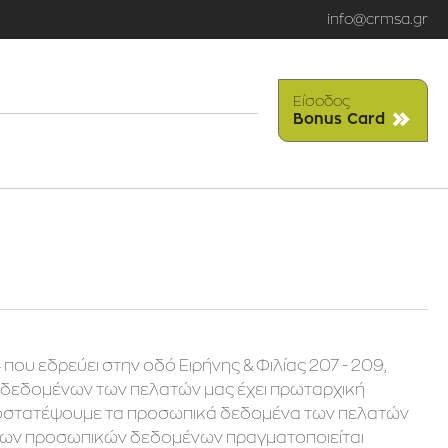
info@crmsa.gr
Είσοδος
Bonus Card
ου εδρεύει στην οδό Ειρήνης & Φιλίας 207 - 209,
 δεδομένων των πελατών μας έχει πρωταρχική
προστατέψουμε τα προσωπικά δεδομένα των πελατών
α των προσωπικών δεδομένων πραγματοποιείται