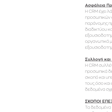
Ασφάλεια Π
Η CRM έχει λ
προσωπικών σ
παράνομης πρ
διαδικτύου κα
εξουσιοδοτημ
οργανωτικά μ
εξουσιοδοτημ
Συλλογή και
Η CRM συλλέγ
προσωπικά δε
σκοπό και υπ
τους όσο και
δεδομένα σχε
ΣΚΟΠΟΙ ΕΠΕ
Τα δεδομένα 