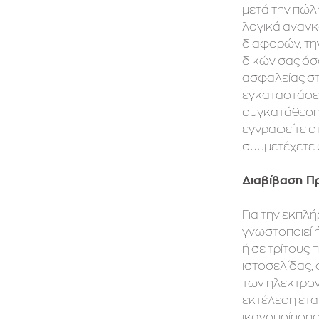
μετά την πώλη
λογικά αναγκα
διαφορών, τη
δικών σας όσ
ασφαλείας στ
εγκαταστάσεώ
συγκατάθεση π
εγγραφείτε στ
συμμετέχετε 
Διαβίβαση 
Για την εκπ
γνωστοποιεί 
ή σε τρίτους
ιστοσελίδας, 
των ηλεκτρονι
εκτέλεση ετα
ικανοποίησης