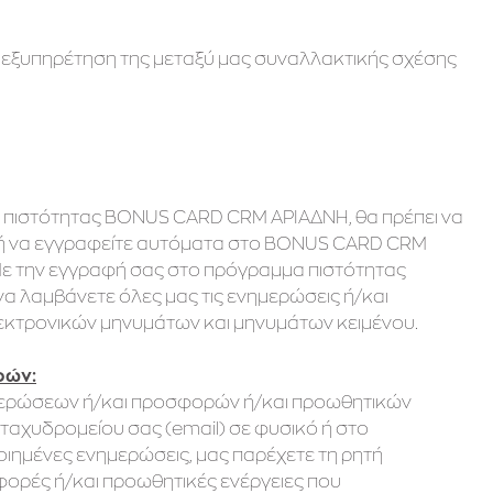
 εξυπηρέτηση της μεταξύ μας συναλλακτικής σχέσης
ς πιστότητας BONUS CARD CRM ΑΡΙΑΔΝΗ, θα πρέπει να
 ή να εγγραφείτε αυτόματα στο BONUS CARD CRM
Με την εγγραφή σας στο πρόγραμμα πιστότητας
 λαμβάνετε όλες μας τις ενημερώσεις ή/και
εκτρονικών μηνυμάτων και μηνυμάτων κειμένου.
ρών:
νημερώσεων ή/και προσφορών ή/και προωθητικών
ταχυδρομείου σας (email) σε φυσικό ή στο
οιημένες ενημερώσεις, μας παρέχετε τη ρητή
φορές ή/και προωθητικές ενέργειες που