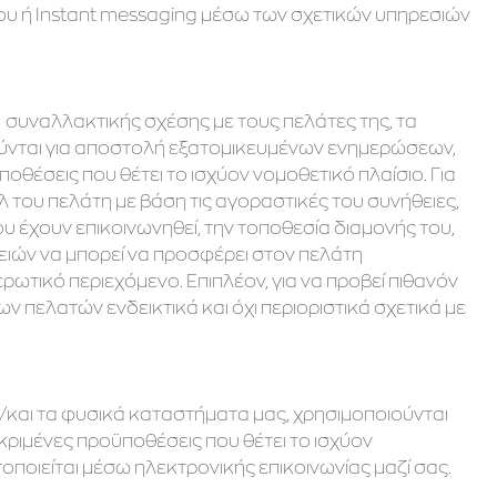
υ ή Instant messaging μέσω των σχετικών υπηρεσιών
συναλλακτικής σχέσης με τους πελάτες της, τα
ύνται για αποστολή εξατομικευμένων ενημερώσεων,
θέσεις που θέτει το ισχύον νομοθετικό πλαίσιο. Για
 του πελάτη με βάση τις αγοραστικές του συνήθειες,
έχουν επικοινωνηθεί, την τοποθεσία διαμονής του,
ειών να μπορεί να προσφέρει στον πελάτη
ωτικό περιεχόμενο. Επιπλέον, για να προβεί πιθανόν
ν πελατών ενδεικτικά και όχι περιοριστικά σχετικά με
και τα φυσικά καταστήματα μας, χρησιμοποιούνται
κριμένες προϋποθέσεις που θέτει το ισχύον
ποιείται μέσω ηλεκτρονικής επικοινωνίας μαζί σας.