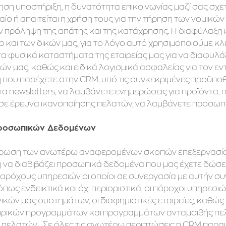
ση υποστήριξη, η δυνατότητα επικοινωνίας μαζί σας σχετι
ίο ή απαιτείται η χρήση τους για την τήρηση των νομικώ
ν πρόληψη της απάτης και της κατάχρησης. H διαφύλαξη
ο και των δικών μας, για το λόγο αυτό χρησιμοποιούμε 
α φυσικά καταστήματα της εταιρείας μας για να διαφυλ
ν μας, καθώς και ειδικά λογισμικά ασφαλείας για τον ε
ου παρέχετε στην CRM, υπό τις συγκεκριμένες προϋποθέσ
α newsletters, να λαμβάνετε ενημερώσεις για προϊόντα,
σε έρευνα ικανοποίησης πελατών, να λαμβάνετε προσωπ
Προσωπικών Δεδομένων
λήρωση των ανωτέρω αναφερομένων σκοπών επεξεργασία
ή να διαβιβάζει προσωπικά δεδομένα που μας έχετε δώσει
 παρόχους υπηρεσιών οι οποίοι σε συνεργασία με αυτήν 
όπως ενδεικτικά και όχι περιοριστικά, οι πάροχοι υπηρεσ
κών μας συστημάτων, οι διαφημιστικές εταιρείες, καθώς κ
ιρικών προγραμμάτων και προγραμμάτων ανταμοιβής πελα
 πελατών. Σε όλες τις ανωτέρω περιπτώσεις η CRM παρα