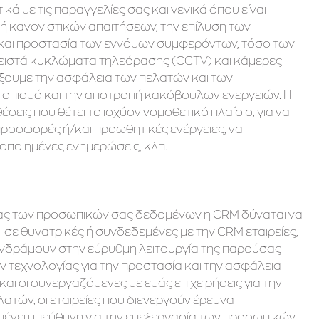
κά με τις παραγγελίες σας και γενικά όπου είναι
ν ή κανονιστικών απαιτήσεων, την επίλυση των
 και προστασία των εννόμων συμφερόντων, τόσο των
κλειστά κυκλώματα τηλεόρασης (CCTV) και κάμερες
άξουμε την ασφάλεια των πελατών και των
ντοπισμό και την αποτροπή κακόβουλων ενεργειών. Η
εις που θέτει το ισχύον νομοθετικό πλαίσιο, για να
 προσφορές ή/και προωθητικές ενέργειες, να
οποιημένες ενημερώσεις, κλπ.
ς των προσωπικών σας δεδομένων η CRM δύναται να
 σε θυγατρικές ή συνδεδεμένες με την CRM εταιρείες,
συνδράμουν στην εύρυθμη λειτουργία της παρούσας
ιών τεχνολογίας για την προστασία και την ασφάλεια
αι οι συνεργαζόμενες με εμάς επιχειρήσεις για την
τών, οι εταιρείες που διενεργούν έρευνα
μένει υπεύθυνη για την επεξεργασία των προσωπικών