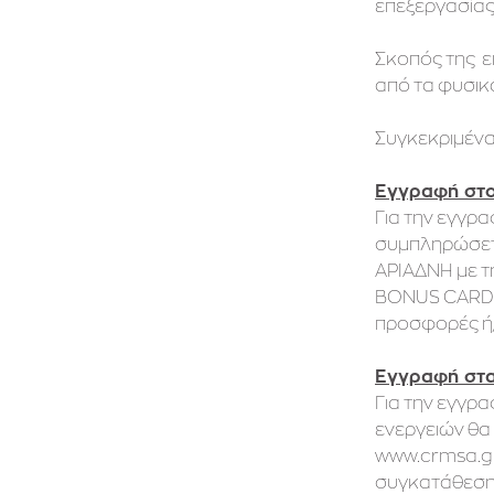
επεξεργασίας
Σκοπός της ε
από τα φυσικ
Συγκεκριμένα
Εγγραφή στο
Για την εγγρ
συμπληρώσετε
ΑΡΙΑΔΝΗ με τ
BONUS CARD C
προσφορές ή/
Εγγραφή στα
Για την εγγρ
ενεργειών θα
www.crmsa.gr
συγκατάθεση 