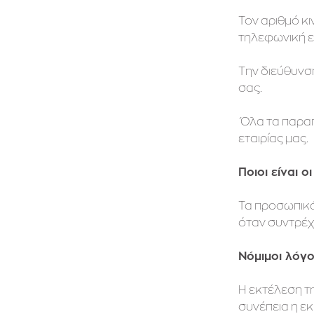
Τον αριθμό κ
τηλεφωνική ε
Την διεύθυνσ
σας.
Όλα τα παραπά
εταιρίας μας.
Ποιοι είναι 
Τα προσωπικά
όταν συντρέχ
Νόμιμοι λόγ
Η εκτέλεση τ
συνέπεια η ε