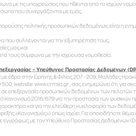
να με τις υποχρεώσεις που τίθενται από το ισχύον νομοθετ
όσωπα που συνεργάζονται με εμάς.
παρούσης πολιτικής προσωπικών δεδομένων, είναι η εν
να που συλλέγονται για την εξυπηρέτηση τους,
σίες μας και
ματά τους σύμφωνα με την ισχύουσα νομοθεσία.
πεξεργασίας – Υπεύθυνος Προστασίας Δεδομένων (D
 με έδρα στην Ειρήνης & Φιλίας 207 - 209, Μαλάδες Ηρακλε
0 500, website: www.crmsa.gr , σας ενημερώνει ότι, για
ει σε επεξεργασία προσωπικών δεδομένων των πελατών τ
ό Κανονισμό 2016/679 για την προστασία των φυσικών 
αρακτήρα και για την ελεύθερη κυκλοφορία των δεδομέ
φεξής «Κανονισμός») όπως ισχύει. Για οποιοδήποτε θέμ
ε εγγράφως με τον Υπεύθυνο Προστασίας Δεδομένων (DP