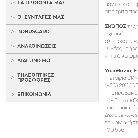
ΤΑ ΠΡΟΪΟΝΤΑ ΜΑΣ
πάντοτε σύμφω
από τρίτα πρ
ΟΙ ΣΥΝΤΑΓΕΣ ΜΑΣ
της 
ΣΚΟΠΟΣ
BONUSCARD
σχετικά με:
α) τα δεδομέ
ΑΝΑΚΟΙΝΩΣΕΙΣ
β) νέες υπηρε
γ) τα δικαιώ
ΔΙΑΓΩΝΙΣΜΟΙ
Υπεύθυνος Ε
ΤΗΛΕΟΠΤΙΚΕΣ
Η εταιρία CRM
ΠΡΟΣΦΟΡΕΣ
(+30) 2811 10
της, προβαίν
ΕΠΙΚΟΙΝΩΝΙΑ
τον Ευρωπαϊκ
προσωπικού χ
Δεδομένων, ε
επικοινωνήστ
100 536.