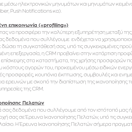
 μέσω ηλεκτρονικών μηνυμάτων και μηνυμάτων κειμένο
Viber, Push Notifications κα).
νη επικοινωνία («profiling»)
τας να προσφέρει την καλύτερη εξυπηρέτηση μεταξύ της 
ς δεδομένα που συλλέγουμε ενδέχεται να χρησιμοποιο
δώσει τη συγκατάθεσή σας, υπό τις συγκεκριμένες προϋπο
ένη επεξεργασία, η CRM προβαίνει στην κατάρτιση προφίλ
 επίσκεψης στα καταστήματα, της χρήσης προσφορών που 
υ κόστους αγορών του, προκειμένου μέσω ειδικών ενεργ
ές προσφορές, κουπόνια έκπτωσης, συμβουλές και ενημερ
ια ερευνών με σκοπό την διαπίστωση της ικανοποίησης τω
υπηρεσίες της CRM.
οποίησης Πελατών
 σας δεδομένα που συλλέγουμε από τον ιστότοπό μας ή/
τοχή σας σε Έρευνα Ικανοποίησης Πελατών, υπό τις συγκε
λαίσιο. Η Έρευνα Ικανοποίησης Πελατών σήμερα πραγματο