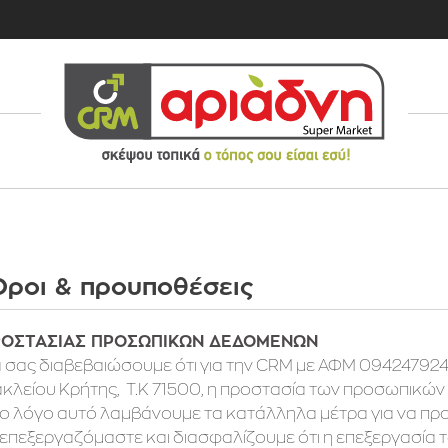
Όροι & προυποθέσεις
ΡΟΣΤΑΣΙΑΣ ΠΡΟΣΩΠΙΚΩΝ ΔΕΔΟΜΕΝΩΝ
 σας διαβεβαιώσουμε ότι για την CRM με ΑΦΜ 094247924 π
λείου Κρήτης, Τ.Κ 71500, η προστασία των προσωπικών
 το λόγο αυτό λαμβάνουμε τα κατάλληλα μέτρα για να 
α επεξεργαζόμαστε και διασφαλίζουμε ότι η επεξεργασί