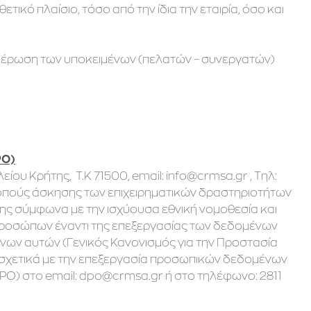
ικό πλαίσιο, τόσο από την ίδια την εταιρία, όσο και
ημέρωση των υποκειμένων (πελατών – συνεργατών)
PO)
ίου Κρήτης, Τ.Κ 71500, email: info@crmsa.gr , Tηλ:
 σκοπούς άσκησης των επιχειρηματικών δραστηριοτήτων
ης σύμφωνα με την ισχύουσα εθνική νομοθεσία και
προσώπων έναντι της επεξεργασίας των δεδομένων
νων αυτών (Γενικός Κανονισμός για την Προστασία
α σχετικά με την επεξεργασία προσωπικών δεδομένων
O) στο email: dpo@crmsa.gr ή στο τηλέφωνο: 2811