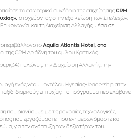
οποίησε το εσωτερικό συνέδριο της επιχείρησης
CRM
στοχεύοντας στην εξοικείωση των Στελεχών,
υχίας»,
πικοινωνία και τη Διαχείριση Αλλαγής, μέσα σε
ένοπεριβάλλονστο
Aquila
Atlantis
Hotel, στο
οι της CRM Αριάδνη του ομίλου Κρητικός.
ερις(4) πυλώνες, την Διαχείριση Αλλαγής , την
μογή ενός νέου μοντέλου Ηγεσίας- leadership,στην
το ταξίδι διαρκούς επιτυχίας. Το πρόγραμμα περιελάβανε
ση που διανύουμε, με τις ραγδαίες τεχνολογικές
ο τρόπος που εργαζόμαστε, που ενημερωνόμαστε και
εύμα, για την ανάπτυξη των δεξιοτήτων του.