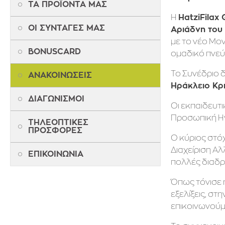
ΤΑ ΠΡΟΪΟΝΤΑ ΜΑΣ
Η
HatziFilax
ΟΙ ΣΥΝΤΑΓΕΣ ΜΑΣ
Αριάδνη του 
με το νέο Μον
BONUSCARD
ομαδικό πνεύ
Το Συνέδριο 
ΑΝΑΚΟΙΝΩΣΕΙΣ
Ηράκλειο Κρ
ΔΙΑΓΩΝΙΣΜΟΙ
Οι εκπαιδευτι
Προσωπική Ηγε
ΤΗΛΕΟΠΤΙΚΕΣ
ΠΡΟΣΦΟΡΕΣ
Ο κύριος στό
Διαχείριση Αλ
ΕΠΙΚΟΙΝΩΝΙΑ
πολλές διαδρ
Όπως τόνισε 
εξελίξεις, στ
επικοινωνούμε