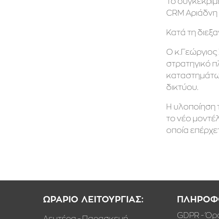
Το συγκεκριμ
CRM Αριάδνη 
Κατά τη διεξ
Ο κ.Γεώργιος
στρατηγικό πλ
καταστημάτων
δικτύου.
Η υλοποίηση 
το νέο μοντέ
οποία επέρχετ
ΩΡΑΡΙΟ ΛΕΙΤΟΥΡΓΙΑΣ:
ΠΛΗΡΟΦΟ
GDPR - Όρ
Δευτέρα - Παρασκευή