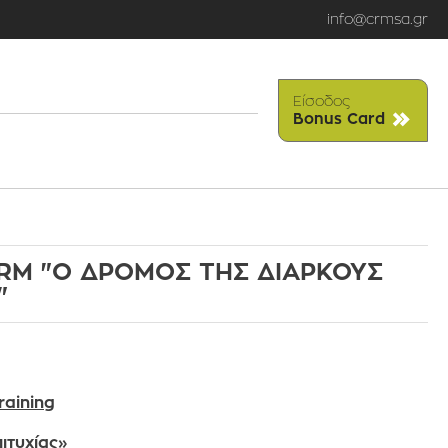
info@crmsa.gr
Είσοδος
Bonus Card
RM "O ΔΡΟΜΟΣ ΤΗΣ ΔΙΑΡΚΟΥΣ
"
raining
ιτυχίας»