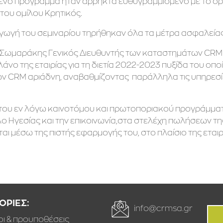
ένο πρόγραμμα ήταν άρρηκτα ευθυγραμμισμένο με το όραμα
του ομίλου Κρητικός.
αγωγή του σεμιναρίου τηρήθηκαν όλα τα μέτρα ασφαλείας 
 Σωμαράκης Γενικός Διευθυντής των καταστημάτων CRM 
άνο της εταιρίας για τη διετία 2022-2023 πυξίδα του οπο
 CRM αριάδνη, αναβαθμίζοντας παράλληλα τις υπηρεσίε
του εν λόγω καινοτόμου και πρωτοποριακού προγράμματος
λο Ηγεσίας και την επικοινωνία,στα στελέχη πωλήσεων τη
αι μέσω της πιστής εφαρμογής του, στο πλαίσιο της εται
ΡΙΕΣ:
info@crmsa.gr
οι & προυποθέσεις