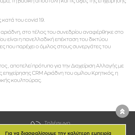
, τη βασική αποστολή και τις αξίες της επιχείρησης
κατά του covid 19.
αριάδνη, στο τέλος του συνεδρίου αναφέρθηκε στο
ίου είναι η πανελλαδική επέκταση του δικτύου
ς που παρέχει ο όμιλος στους συνεργάτες του
 , αποτελεί πρότυπο για την Διαχείριση Αλλαγής με
ς επιχείρησης CRM Αριάδνη του ομίλου Κρητικός, η
ρικής κουλτούρας.
Τηλέφωνο
2811100500
Για να διασφαλίσουμε την καλύτερη εμπειρία