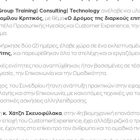
ανέλαβε και υλ
 Group Training| Consulting| Technology
με θέμα
ομίλου Κρητικός,
«Ο Δρόμος της διαρκούς επιτ
τέλο Προσωπικής Ηγεσίας και Customer Experience, την Ε
μα.
διήρκησε δύο (2) ημέρες, έλαβε χώρα σε ένα εκλεπτυσμ
και παρευρέθηκαν όλα τα στελέχη και οι εργαζόμεν
ήτης,
κές ενότητες που αναπτύχθηκαν, ήταν βασισμένες σε τέσσ
σία , την Επικοινωνία και την Ομαδικότητα.
χος του Συνεδρίου ήταν,η ανάπτυξη πρακτικών στην εφαρ
λαγής και στην Επικοινωνία, με καινοτόμες τεχνικές, για 
αστικές ασκήσεις αλληλεπίδρασης.
η
, στην 4η βιομηχανική επανάστα
κ. Χάτζη Σκευοφύλακα
ην εποχή του CustomerExperience, έχει αλλάξει ριζικά 
, έχοντας στο επίκεντρο τον άνθρωπο και το ομαδικό πν