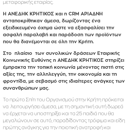
μεταφορικής εταιρίας.
Η ΑΝΕΔΗΚ ΚΡΗΤΙΚΟΣ και η
CRM
ΑΡΙΑΔΝΗ
ανταποκρίθηκαν άμεσα, δωρίζοντας ένα
εξειδικευμένο όχημα ώστε να εξασφαλίσει την
ασφαλή παραλαβή και παράδοση των προϊόντων
που θα διανέμονται σε όλη την Κρήτη.
Στο πλαίσιο των συνολικών δράσεων Εταιρικής
Κοινωνικής Ευθύνης η ΑΝΕΔΗΚ ΚΡΗΤΙΚΟΣ στηρίζει
έμπρακτα την τοπική κοινωνία μένοντας πιστή στις
αξίες της, την αλληλεγγύη, την οικονομία και τη
φροντίδα, με σεβασμό στις ιδιαίτερες ανάγκες των
συνανθρώπων μας.
Το πρώτο Σπίτι του Οργανισμού στην Κρήτη πρόκειται
να λειτουργήσει άμεσα, με τη σημαντική αυτή δωρεά
να έρχεται να υποστηρίξει και τα 25 παιδιά που θα
μεγαλώνουν σε αυτό, παραδίδοντας τρόφιμα και είδη
πρώτης ανάγκης για την ποιοτική ανατροφή και